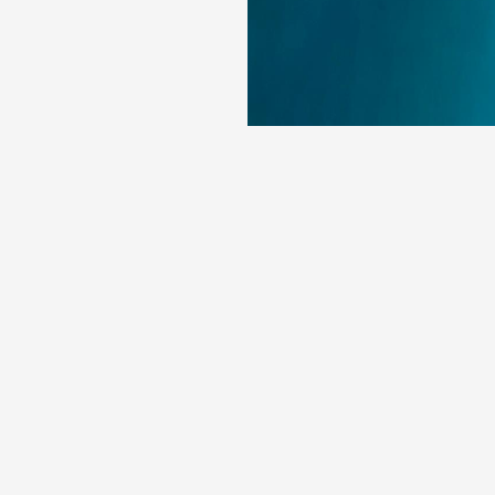
려견
회사 소개
려견의 건강 상태
SPECIFIC™ 소개
강한 반려견을 위한 팁
주요 성분
료 급여 방법
개인정보 보호정책
려견용 일반식 사료
이용 약관
려견용 처방식 사료
문의하기