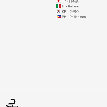
JP - 日本語
IT - Italiano
KR - 한국어
PH - Philippines