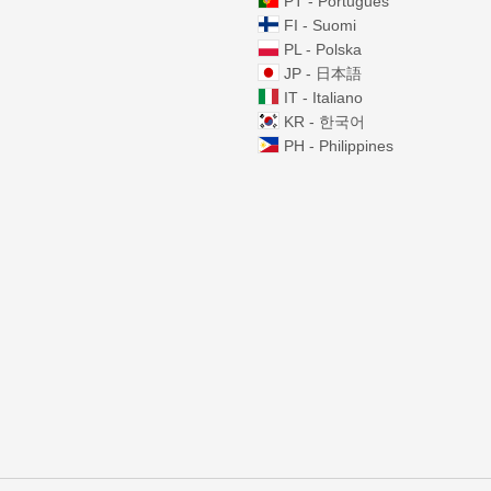
PT - Português
FI - Suomi
PL - Polska
JP - 日本語
IT - Italiano
KR - 한국어
PH - Philippines